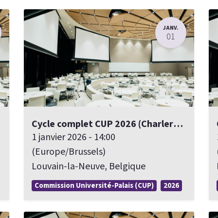
JANV.
01
Cycle complet CUP 2026 (Charleroi/Louvain-la-Neuve)
1 janvier 2026
-
14:00
(
Europe/Brussels
)
Louvain-la-Neuve
,
Belgique
Commission Université-Palais (CUP)
2026