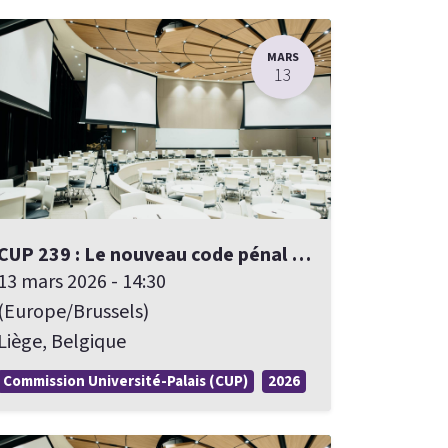
MARS
13
CUP 239 : Le nouveau code pénal : prêt pour demain ? (Liège)
13 mars 2026
-
14:30
(
Europe/Brussels
)
Liège
,
Belgique
Commission Université-Palais (CUP)
2026