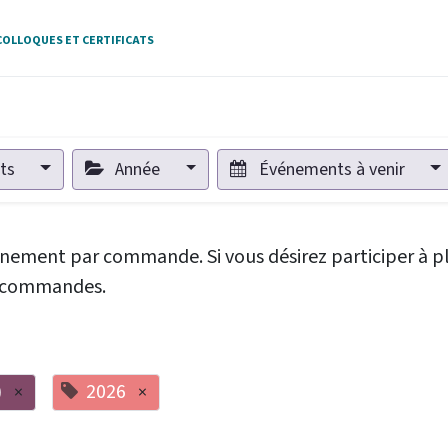
OLLOQUES ET CERTIFICATS
nts
Année
Événements à venir
vénement par commande. Si vous désirez participer à p
rs commandes.
)
2026
×
×